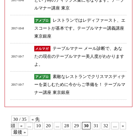
という時のティップス集にもなります。テーブ
2017-10-8
ルマナー講座 東京
レストランではレディファースト、エ
アメブロ
スコートが基本です。テーブルマナー講義講座
2017-10-8
東京銀座
テーブルマナー メール診断で、あな
メルマガ
たの現在のテーブルマナー美人度がわかります
2017-10-7
よ。
素敵なレストランでクリスマスディナ
アメブロ
ーを楽しむために今からご準備を！ テーブルマ
2017-10-7
ナー講座 東京銀座
30 / 35
« 先
頭
«
...
10
20
...
28
29
30
31
32
...
»
最後 »