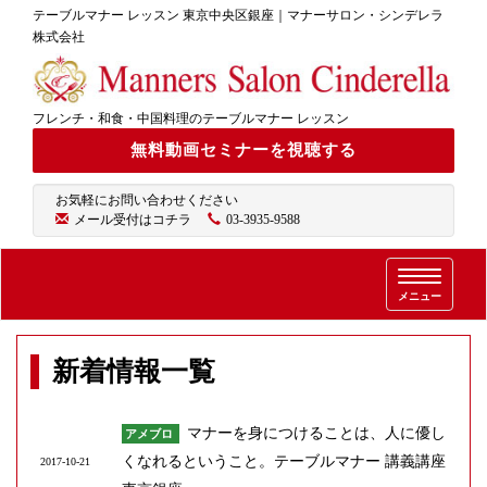
テーブルマナー レッスン 東京中央区銀座｜マナーサロン・シンデレラ
株式会社
フレンチ・和食・中国料理のテーブルマナー レッスン
無料動画セミナーを視聴する
お気軽にお問い合わせください
メール受付はコチラ
03-3935-9588
T
メニュー
o
g
g
新着情報一覧
l
e
n
マナーを身につけることは、人に優し
アメブロ
a
v
くなれるということ。テーブルマナー 講義講座
2017-10-21
i