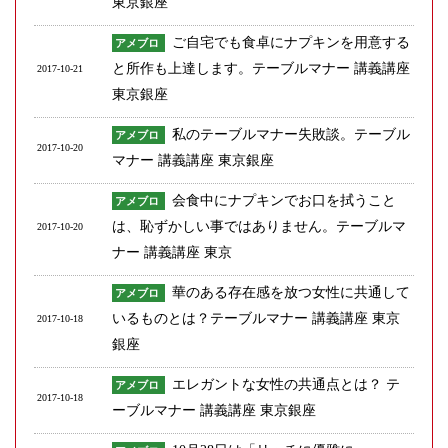
東京銀座
g
a
ご自宅でも食卓にナプキンを用意する
アメブロ
t
と所作も上達します。テーブルマナー 講義講座
2017-10-21
i
東京銀座
o
n
私のテーブルマナー失敗談。テーブル
アメブロ
2017-10-20
マナー 講義講座 東京銀座
会食中にナプキンでお口を拭うこと
アメブロ
は、恥ずかしい事ではありません。テーブルマ
2017-10-20
ナー 講義講座 東京
華のある存在感を放つ女性に共通して
アメブロ
いるものとは？テーブルマナー 講義講座 東京
2017-10-18
銀座
エレガントな女性の共通点とは？ テ
アメブロ
2017-10-18
ーブルマナー 講義講座 東京銀座