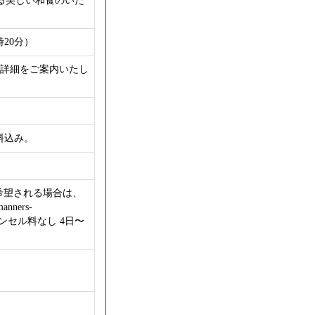
れる美しい和食のいた
時20分）
に詳細をご案内いたし
ス料込み。
希望される場合は、
ners-
キャンセル料なし 4日〜