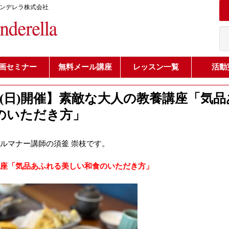
シンデレラ株式会社
画セミナー
無料メール講座
レッスン一覧
活動
日(日)開催】素敵な大人の教養講座「気
のいただき方」
ルマナー講師の須釜 崇枝です。
座「気品あふれる美しい和食のいただき方」