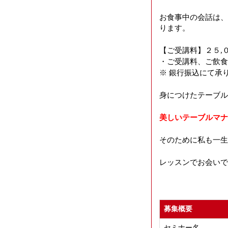
お食事中の会話は、
ります。
【ご受講料】２５,０
・ご受講料、ご飲食
※ 銀行振込にて承
身につけたテーブル
美しいテーブルマナ
そのために私も一生
レッスンでお会いで
募集概要
セミナー名