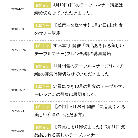
4月19日(日)のテーブルマナー講座は
g
お知らせ
2026-4-17
a
締め切らせていただきました。
t
i
【残席一名様です】1月24日(土)和食
お知らせ
2026-1-12
o
のマナー講座
n
2026年1月開催「気品あるれる美しい
お知らせ
2025-11-26
テーブルマナー(フレンチ編)の募集開始
11月開催のテーブルマナー(フレンチ
お知らせ
2025-11-26
編)の募集は締切らせていただきました
定員につき10月の和食のテーブルマナ
お知らせ
2025-10-12
ーレッスンの募集は締切ました。
【締切】6月28日 開催「気品あふれる
お知らせ
2025-6-24
美しい和食のいただき方」
【満員により締切ました】6月21日 気
お知らせ
2025-6-18
品あふれる美しいテーブルマナー