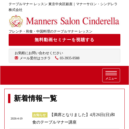
テーブルマナー レッスン 東京中央区銀座｜マナーサロン・シンデレラ
株式会社
フレンチ・和食・中国料理のテーブルマナー レッスン
無料動画セミナーを視聴する
お気軽にお問い合わせください
メール受付はコチラ
03-3935-9588
T
メニュー
o
g
g
新着情報一覧
l
e
n
【満席となりました】4月26日(日)和
お知らせ
a
2026-4-19
v
食のテーブルマナー講座
i