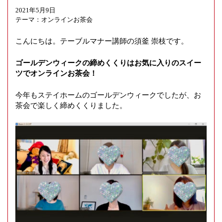
g
2021年5月9日
a
テーマ：
オンラインお茶会
t
i
こんにちは。テーブルマナー講師の須釜 崇枝です。
o
n
ゴールデンウィークの締めくくりはお気に入りのスイー
ツでオンラインお茶会！
今年もステイホームのゴールデンウィークでしたが、お
茶会で楽しく締めくくりました。