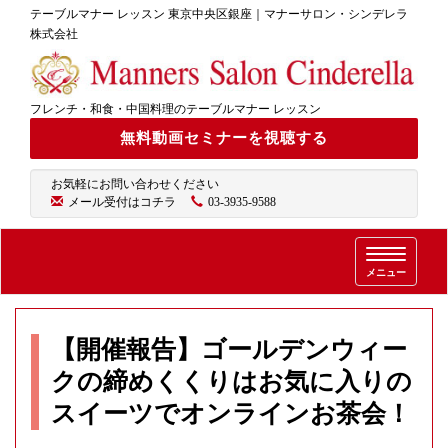
テーブルマナー レッスン 東京中央区銀座｜マナーサロン・シンデレラ
株式会社
フレンチ・和食・中国料理のテーブルマナー レッスン
無料動画セミナーを視聴する
お気軽にお問い合わせください
メール受付はコチラ
03-3935-9588
T
メニュー
o
g
g
l
【開催報告】ゴールデンウィー
e
クの締めくくりはお気に入りの
n
a
スイーツでオンラインお茶会！
v
i