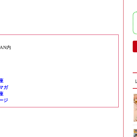
MAN内
座
マガ
座
ージ