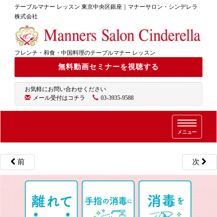
テーブルマナー レッスン 東京中央区銀座｜マナーサロン・シンデレラ
株式会社
フレンチ・和食・中国料理のテーブルマナー レッスン
無料動画セミナーを視聴する
お気軽にお問い合わせください
メール受付はコチラ
03-3935-9588
T
メニュー
o
g
g
前
次
l
e
n
a
v
i