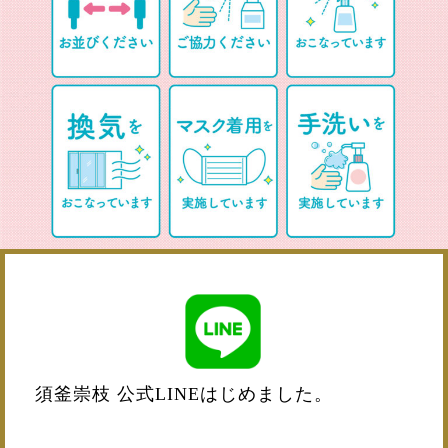
g
a
t
i
o
n
須釜崇枝 公式LINEはじめました。