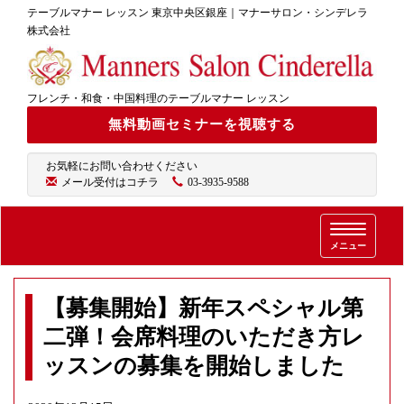
テーブルマナー レッスン 東京中央区銀座｜マナーサロン・シンデレラ
株式会社
フレンチ・和食・中国料理のテーブルマナー レッスン
無料動画セミナーを視聴する
お気軽にお問い合わせください
メール受付はコチラ
03-3935-9588
T
メニュー
o
g
g
【募集開始】新年スペシャル第
l
e
二弾！会席料理のいただき方レ
n
ッスンの募集を開始しました
a
v
i