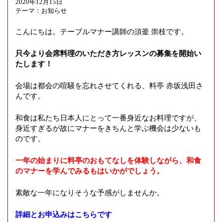
2020年12月15日
g
テーマ：
お知らせ
a
t
こんにちは。テーブルマナー講師の須釜 崇枝です。
i
o
只今より会席料理のいただき方レッスンの募集を開始い
n
たします！
会場は都会の喧騒を忘れさせてくれる、料亭 赤坂浅田さ
んです。
和食は私たち日本人にとって一番身近なお料理ですが、
身近すぎるが故にマナーをきちんと学ぶ機会は少ないも
のです。
一年の始まりに料亭のおもてなしを体験しながら、和食
のマナーを学んでみるもはいかがでしょう。
素敵な一年になりそうな予感がしませんか。
詳細とお申込みはこちらです