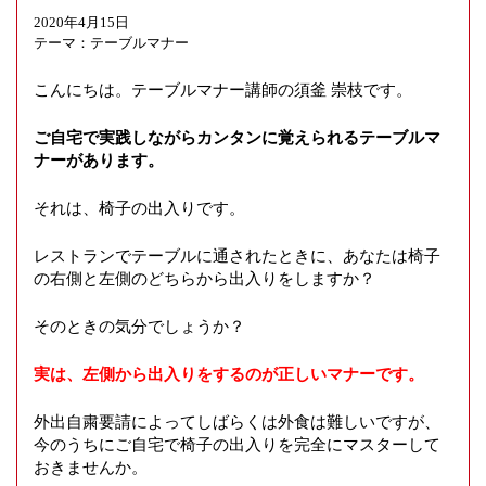
g
2020年4月15日
a
テーマ：
テーブルマナー
t
i
こんにちは。テーブルマナー講師の須釜 崇枝です。
o
n
ご自宅で実践しながらカンタンに覚えられるテーブルマ
ナーがあります。
それは、椅子の出入りです。
レストランでテーブルに通されたときに、あなたは椅子
の右側と左側のどちらから出入りをしますか？
そのときの気分でしょうか？
実は、左側から出入りをするのが正しいマナーです。
外出自粛要請によってしばらくは外食は難しいですが、
今のうちにご自宅で椅子の出入りを完全にマスターして
おきませんか。