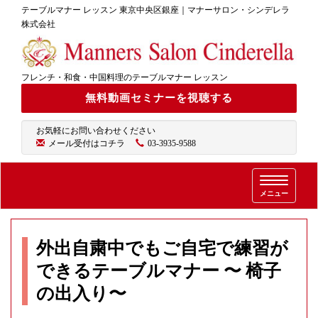
テーブルマナー レッスン 東京中央区銀座｜マナーサロン・シンデレラ
株式会社
フレンチ・和食・中国料理のテーブルマナー レッスン
無料動画セミナーを視聴する
お気軽にお問い合わせください
メール受付はコチラ
03-3935-9588
T
メニュー
o
g
g
l
外出自粛中でもご自宅で練習が
e
できるテーブルマナー 〜 椅子
n
a
の出入り〜
v
i